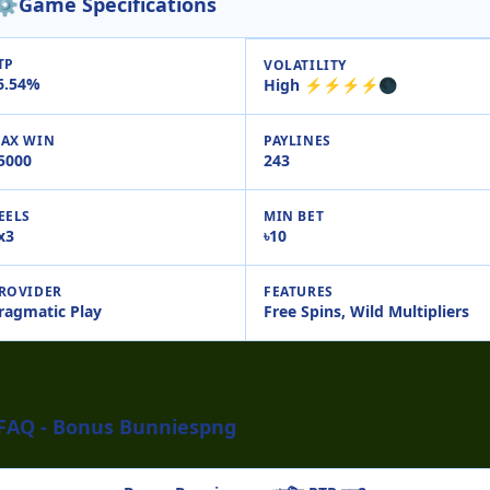
⚙️
Game Specifications
TP
VOLATILITY
6.54%
High ⚡⚡⚡⚡🌑
AX WIN
PAYLINES
5000
243
EELS
MIN BET
x3
৳10
ROVIDER
FEATURES
ragmatic Play
Free Spins, Wild Multipliers
FAQ - Bonus Bunniespng