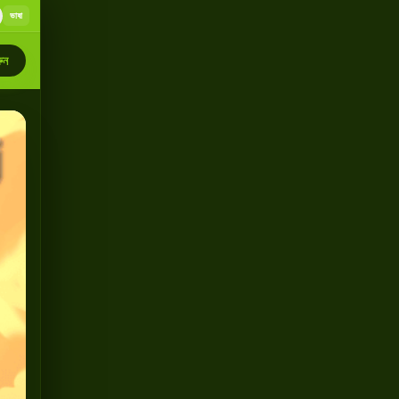
ভাষা
ুন