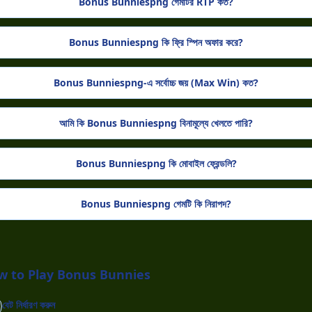
Bonus Bunniespng গেমটির RTP কত?
Bonus Bunniespng কি ফ্রি স্পিন অফার করে?
Bonus Bunniespng-এ সর্বোচ্চ জয় (Max Win) কত?
আমি কি Bonus Bunniespng বিনামূল্যে খেলতে পারি?
Bonus Bunniespng কি মোবাইল ফ্রেন্ডলি?
Bonus Bunniespng গেমটি কি নিরাপদ?
w to Play Bonus Bunnies
বেট নির্ধারণ করুন