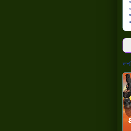
আ
স
অ
এ
সম্পর