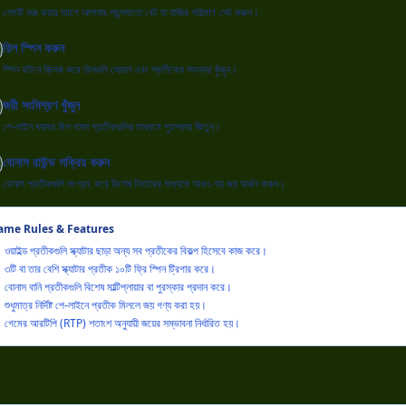
গেমটি শুরু করার আগে আপনার পছন্দমতো বেট বা বাজির পরিমাণ সেট করুন।
রিল স্পিন করুন
স্পিন বাটনে ক্লিক করে রিলগুলি ঘোরান এবং প্রতীকের সমন্বয় খুঁজুন।
জয়ী সংমিশ্রণ খুঁজুন
পে-লাইন বরাবর মিল থাকা প্রতীকগুলির মাধ্যমে পুরস্কার জিতুন।
বোনাস রাউন্ড সক্রিয় করুন
বোনাস প্রতীকগুলি সংগ্রহ করে বিশেষ ফিচারের মাধ্যমে আরও বড় জয় অর্জন করুন।
ame Rules & Features
ওয়াইল্ড প্রতীকগুলি স্ক্যাটার ছাড়া অন্য সব প্রতীকের বিকল্প হিসেবে কাজ করে।
৩টি বা তার বেশি স্ক্যাটার প্রতীক ১০টি ফ্রি স্পিন ট্রিগার করে।
বোনাস বানি প্রতীকগুলি বিশেষ মাল্টিপ্লায়ার বা পুরস্কার প্রদান করে।
শুধুমাত্র নির্দিষ্ট পে-লাইনে প্রতীক মিললে জয় গণ্য করা হয়।
গেমের আরটিপি (RTP) শতাংশ অনুযায়ী জয়ের সম্ভাবনা নির্ধারিত হয়।