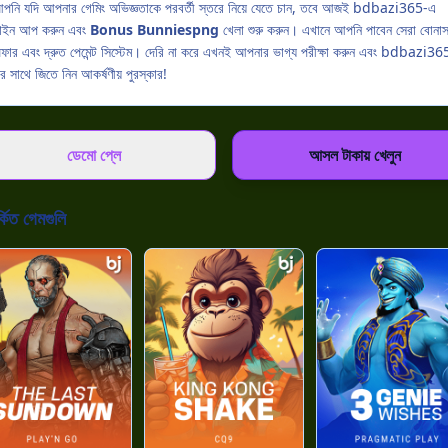
পনি যদি আপনার গেমিং অভিজ্ঞতাকে পরবর্তী স্তরে নিয়ে যেতে চান, তবে আজই bdbazi365-এ
াইন আপ করুন এবং
Bonus Bunniespng
খেলা শুরু করুন। এখানে আপনি পাবেন সেরা বোনা
ফার এবং দ্রুত পেমেন্ট সিস্টেম। দেরি না করে এখনই আপনার ভাগ্য পরীক্ষা করুন এবং bdbazi36
র সাথে জিতে নিন আকর্ষণীয় পুরস্কার!
ডেমো প্লে
আসল টাকায় খেলুন
্কিত গেমগুলি