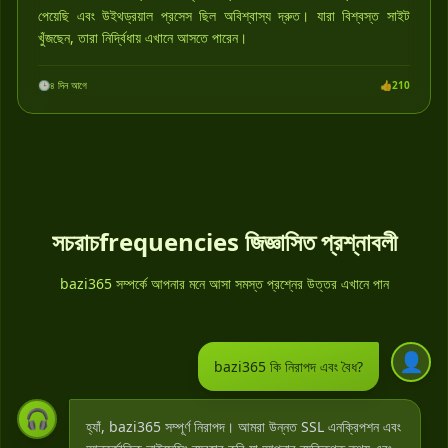
পেয়েছি এবং উইথড্রয়াল প্রসেস ছিল অবিশ্বাস্য দ্রুত। যারা বিশ্বস্ত সাইট
খুঁজছেন, তারা নির্দ্বিধায় এখানে আসতে পারেন।
🕒
৪ দিন আগে
👍
210
সচরাচfrequencies জিজ্ঞাসিত প্রশ্নাবলী
bazi365 সম্পর্কে আপনার মনে আসা সমস্ত প্রশ্নের উত্তর এখানে পান
👤
bazi365 কি নিরাপদ এবং বৈধ?
🎧
হ্যাঁ, bazi365 সম্পূর্ণ নিরাপদ। আমরা উন্নত SSL এনক্রিপশন এবং