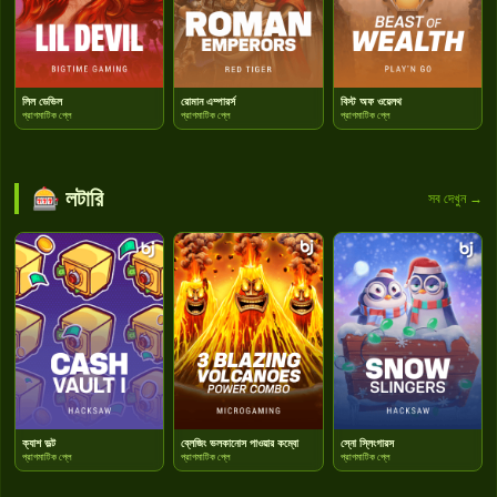
লিল ডেভিল
রোমান এম্পারর্স
বিস্ট অফ ওয়েলথ
প্রাগমাটিক প্লে
প্রাগমাটিক প্লে
প্রাগমাটিক প্লে
🎰 লটারি
সব দেখুন →
ক্যাশ ভল্ট
ব্লেজিং ভলকানোস পাওয়ার কম্বো
স্নো স্লিংগারস
প্রাগমাটিক প্লে
প্রাগমাটিক প্লে
প্রাগমাটিক প্লে