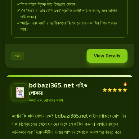
স্পিন বাটনে ক্লিক করে রিলগুলো ঘোরান।
যদি তিনটি বা তার বেশি একই প্রতীক একটি লাইনে আসে, তবে আপনি
জয়ী হবেন।
ওয়াইল্ড এবং স্ক্যাটার প্রতীকগুলো বিশেষ বোনাস এবং ফ্রি স্পিন প্রদান
করে।
View Details
HOT
bdbazi365.net লাইভ
🔥
🃏
⭐⭐⭐⭐⭐
পোকার
দক্ষতা এবং কৌশলের লড়াই
আপনি কি কার্ড খেলায় দক্ষ? bdbazi365.net লাইভ পোকারে যোগ দিন
এবং বিশ্বের সেরা খেলোয়াড়দের সাথে মোকাবিলা করুন। এখানে বাস্তব
অভিজ্ঞতা এবং রিয়েল-টাইম ডিলার আপনার খেলাকে আরও প্রাণবন্ত করে