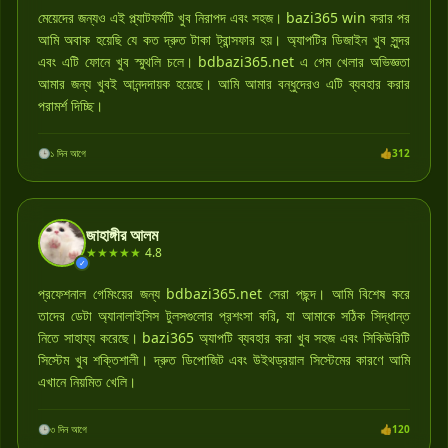
মেয়েদের জন্যও এই প্ল্যাটফর্মটি খুব নিরাপদ এবং সহজ। bazi365 win করার পর
আমি অবাক হয়েছি যে কত দ্রুত টাকা ট্রান্সফার হয়। অ্যাপটির ডিজাইন খুব সুন্দর
এবং এটি ফোনে খুব স্মুথলি চলে। bdbazi365.net এ গেম খেলার অভিজ্ঞতা
আমার জন্য খুবই আনন্দদায়ক হয়েছে। আমি আমার বন্ধুদেরও এটি ব্যবহার করার
পরামর্শ দিচ্ছি।
🕒
১ দিন আগে
👍
312
জাহাঙ্গীর আলম
★★★★★
4.8
✓
প্রফেশনাল গেমিংয়ের জন্য bdbazi365.net সেরা পছন্দ। আমি বিশেষ করে
তাদের ডেটা অ্যানালাইসিস টুলসগুলোর প্রশংসা করি, যা আমাকে সঠিক সিদ্ধান্ত
নিতে সাহায্য করেছে। bazi365 অ্যাপটি ব্যবহার করা খুব সহজ এবং সিকিউরিটি
সিস্টেম খুব শক্তিশালী। দ্রুত ডিপোজিট এবং উইথড্রয়াল সিস্টেমের কারণে আমি
এখানে নিয়মিত খেলি।
🕒
৩ দিন আগে
👍
120