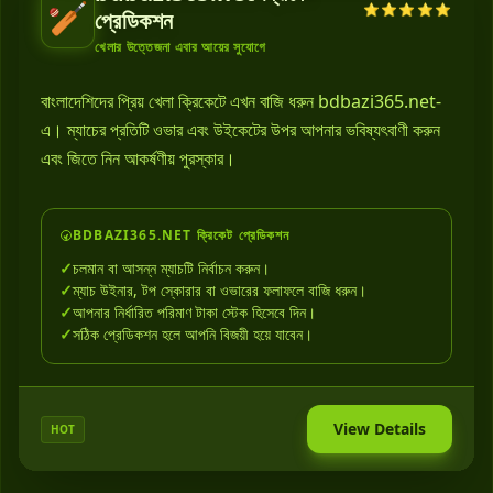
🏏
⭐⭐⭐⭐⭐
প্রেডিকশন
খেলার উত্তেজনা এবার আয়ের সুযোগে
বাংলাদেশিদের প্রিয় খেলা ক্রিকেটে এখন বাজি ধরুন bdbazi365.net-
এ। ম্যাচের প্রতিটি ওভার এবং উইকেটের উপর আপনার ভবিষ্যৎবাণী করুন
এবং জিতে নিন আকর্ষণীয় পুরস্কার।
BDBAZI365.NET ক্রিকেট প্রেডিকশন
চলমান বা আসন্ন ম্যাচটি নির্বাচন করুন।
ম্যাচ উইনার, টপ স্কোরার বা ওভারের ফলাফলে বাজি ধরুন।
আপনার নির্ধারিত পরিমাণ টাকা স্টেক হিসেবে দিন।
সঠিক প্রেডিকশন হলে আপনি বিজয়ী হয়ে যাবেন।
View Details
HOT