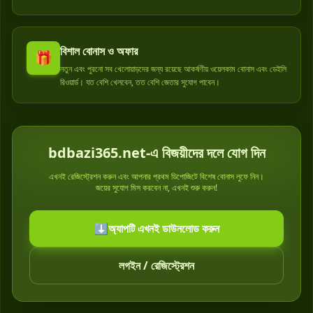
29/06/2026 রহমানইসল*** জিতেছেন 7,500 BDT 💰
29/06/2026 রহমানমোল*** উত্তোলন সফল 12,600 BDT 💸
29/06/2026 রহমানহাস*** জ্যাকপট জিতেছেন 105,000 BDT 🎰
বিশাল বোনাস ও অফার
29/06/2026 খন্দকার*** উত্তোলন সফল 16,900 BDT ✅
🎁
29/06/2026 নন*** উত্তোলন সফল 14,100 BDT ✅
নতুন এবং পুরনো সব খেলোয়াড়দের জন্য রয়েছে আকর্ষণীয় ওয়েলকাম বোনাস এবং ডেইলি
রিওয়ার্ড। যত বেশি খেলবেন, তত বেশি জেতার সুযোগ পাবেন।
29/06/2026 রহমানচ*** জিতেছেন 28,500 BDT 🏆
29/06/2026 বস*** রিবেট পেয়েছেন 1,050 BDT 🔄
29/06/2026 রহমানসর*** রিবেট পেয়েছেন 750 BDT 💵
29/06/2026 রহমানসর্*** রিবেট পেয়েছেন 1,150 BDT 🎊
bdbazi365.net-এ বিজয়ীদের দলে যোগ দিন
29/06/2026 রহমানইসলা*** রিবেট পেয়েছেন 750 BDT 🎊
29/06/2026 রহমানমোল্*** জিতেছেন 20,000 BDT 🔥
এখনই রেজিস্ট্রেশন করুন এবং আপনার প্রথম ডিপোজিটে বিশেষ বোনাস লুফে নিন।
29/06/2026 মাহ*** বোনাস পেয়েছেন 900 BDT 🎁
জয়ের সুযোগ মিস করবেন না, এখনই শুরু করুন!
29/06/2026 রহমানহোস*** জ্যাকপট জিতেছেন 53,000 BDT 💥
⬇️
অ্যাপটি এখনই ডাউনলোড করুন
লগইন / রেজিস্ট্রেশন