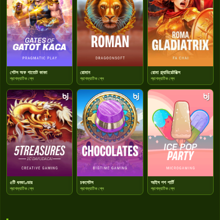
গেটস অফ গাতোট কাকা
রোমান
রোমা গ্ল্যাডিয়েটরিক্স
প্রাগম্যাটিক প্লে
প্রাগম্যাটিক প্লে
প্রাগম্যাটিক প্লে
৫টি ধনভাণ্ডার
চকলেটস
আইস পপ পার্টি
প্রাগম্যাটিক প্লে
প্রাগম্যাটিক প্লে
প্রাগম্যাটিক প্লে