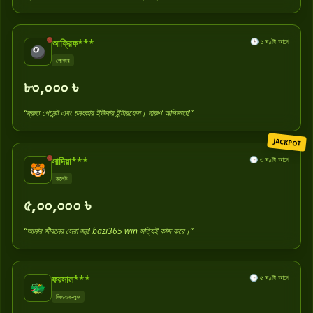
আফ্রিফ***
🕒 ১ ঘণ্টা আগে
🎱
পোকার
৮০,০০০ ৳
“দ্রুত পেমেন্ট এবং চমৎকার ইউজার ইন্টারফেস। দারুণ অভিজ্ঞতা!”
JACKPOT
সাদিয়া***
🕒 ৩ ঘণ্টা আগে
🐯
রুলেট
৫,০০,০০০ ৳
“আমার জীবনের সেরা জয়! bazi365 win সত্যিই কাজ করে।”
ফয়সাল***
🕒 ৫ ঘণ্টা আগে
🐲
জিৎ-ওর-লুজ