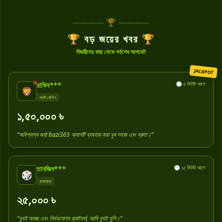
———— 🏆 ————
🏆 বড় জয়ের খবর 🏆
বিজয়ীদের কাছ থেকে সর্বশেষ আপডেট
JACKPOT
রাকিব***
🕒 ৫ মিনিট আগে
🦁
স্লট মেশিন
১,৫০,০০০ ৳
“অবিশ্বাস্য জয়! bazi365 অ্যাপটি ব্যবহার করা খুব সহজ এবং দ্রুত।”
তানজিল***
🕒 ১৫ মিনিট আগে
🎲
বাকারাত
২৫,০০০ ৳
“খুবই স্বচ্ছ এবং নির্ভরযোগ্য প্ল্যাটফর্ম, আমি খুবই খুশি।”