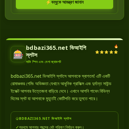
⚡
বন্ধুকে আমন্ত্রণ জানান
bdbazi365.net ভিআইপি
🔥
🎰
⭐⭐⭐⭐⭐
স্লটস
লাকি স্পিন এবং মেগা জ্যাকপট
bdbazi365.net ভিআইপি স্লটসে আপনাকে স্বাগতম! এটি একটি
রোমাঞ্চকর গেমিং অভিজ্ঞতা যেখানে আধুনিক গ্রাফিক্স এবং দুর্দান্ত সাউন্ড
ইফেক্ট আপনার উত্তেজনা বাড়িয়ে দেবে। এখানে আপনি পাবেন বিভিন্ন
থিমের স্লট যা আপনাকে মুহূর্তেই কোটিপতি করে তুলতে পারে।
BDBAZI365.NET ভিআইপি স্লটস
প্রথমে আপনার পছন্দের বেট পরিমাণ নির্বাচন করুন।