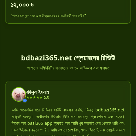
১২,০০০ ৳
“খেলার ধরন খুব সহজ এবং উত্তেজনাকর। আমি এটি পছন্দ করি।”
bdbazi365.net প্লেয়ারদের রিভিউ
আমাদের কমিউনিটির সদস্যদের বাস্তব অভিজ্ঞতা এবং মতামত
রফিকুল ইসলাম
★★★★★
5.0
✓
আমি অনেকদিন ধরে বিভিন্ন সাইট ব্যবহার করছি, কিন্তু bdbazi365.net
সত্যিই অনন্য। এখানকার ইউজার ইন্টারফেস অত্যন্ত প্রফেশনাল এবং সহজ।
বিশেষ করে bazi365 app ব্যবহার করে আমি খুব সহজেই গেম খেলতে পারি এবং
দ্রুত উইথড্র করতে পারি। আমি এখানে বেশ কিছু ম্যাচ জিতেছি এবং পেমেন্ট একদম