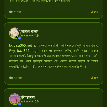
সাথে সাথে পেয়েছি। অত্যন্ত নির্ভরযোগ্য একটি প্ল্যাটফর্ম!
🕒
২ দিন আগে
👍
245
আতাউর রহমান
★★★★★
4.9
✓
bdbazi365.net এর অভিজ্ঞতা অসাধারণ। আমি প্রথমে কিছুটা দ্বিধায় ছিলাম,
কিন্তু bazi365 login করার পর দেখলাম সবকিছু কতটা স্বচ্ছ। তাদের
কাস্টমার সাপোর্ট টিম খুবই সহযোগী এবং যেকোনো সমস্যায় দ্রুত সমাধান দেয়। আমি
সম্প্রতি বড় একটি অ্যামাউন্ট জিতেছি এবং কোনো ঝামেলা ছাড়াই তা আমার
অ্যাকাউন্টে পেয়েছি। হাই অডস এবং দ্রুত সার্ভিস এদের প্রধান বৈশিষ্ট্য।
🕒
৫ ঘণ্টা আগে
👍
189
বৃষ্টি আক্তার
★★★★★
5.0
✓