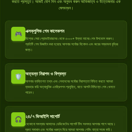
করতে প্রস্তুত। আজই যোগ দিন এবং অনুভব করুন আভিজাত্য ও উত্তেজনার এক
29/06/2026 খন্দক*** জ্যাকপট জিতেছেন 44,000 BDT 🎰
মেলবন্ধন।
29/06/2026 রহমানখা*** উত্তোলন সফল 7,800 BDT 💸
29/06/2026 রহমানমো*** রিবেট পেয়েছেন 1,300 BDT 💵
29/06/2026 রহমানহো*** জ্যাকপট জিতেছেন 48,000 BDT 💥
এক্সক্লুসিভ গেম কালেকশন
🎮
29/06/2026 খন্দকা*** উত্তোলন সফল 4,700 BDT ✅
বিশ্বের সেরা প্রোভাইডারদের থেকে ৫০০০+ উন্নত মানের গেম উপভোগ করুন।
29/06/2026 রহমানইস*** বোনাস পেয়েছেন 2,500 BDT 🎉
প্রতিটি গেম ডিজাইন করা হয়েছে আপনার সর্বোচ্চ বিনোদন এবং জয়ের সম্ভাবনা বৃদ্ধির
29/06/2026 রহমানমজ*** রিবেট পেয়েছেন 1,050 BDT 💵
জন্য।
29/06/2026 রহমানমজু*** বোনাস পেয়েছেন 2,400 BDT 🎁
29/06/2026 রহমানস*** বোনাস পেয়েছেন 1,550 BDT ✨
29/06/2026 রহমানখান*** বোনাস পেয়েছেন 2,300 BDT ✨
অত্যন্ত নিরাপদ ও বিশ্বস্ত
🛡️
29/06/2026 রহমানক*** রিবেট পেয়েছেন 400 BDT 💵
আপনার ব্যক্তিগত তথ্য এবং লেনদেনের সর্বোচ্চ নিরাপত্তা নিশ্চিত করতে আমরা
29/06/2026 রহমানকা*** বোনাস পেয়েছেন 1,000 BDT 🎁
ব্যবহার করি অত্যাধুনিক এনক্রিপশন প্রযুক্তি, যাতে আপনি নিশ্চিন্তে গেম খেলতে
29/06/2026 রহমানহা*** রিবেট পেয়েছেন 1,350 BDT 🔄
পারেন।
29/06/2026 রহমানখানত*** বোনাস পেয়েছেন 300 BDT 🎉
29/06/2026 মা*** জিতেছেন 29,500 BDT 💰
29/06/2026 রহমানমৃ*** জ্যাকপট জিতেছেন 112,000 BDT 🚀
২৪/৭ ভিআইপি সাপোর্ট
🎧
29/06/2026 রহমানখানস*** জ্যাকপট জিতেছেন 144,000 BDT 🚀
যেকোনো সমস্যায় আমাদের ডেডিকেটেড সাপোর্ট টিম সবসময় আপনার পাশে আছে।
29/06/2026 কুম*** বোনাস পেয়েছেন 300 BDT 🎉
দ্রুত সমাধান এবং সর্বোচ্চ গুরুত্ব দিয়ে আমরা আপনার গেমিং যাত্রা সহজ করি।