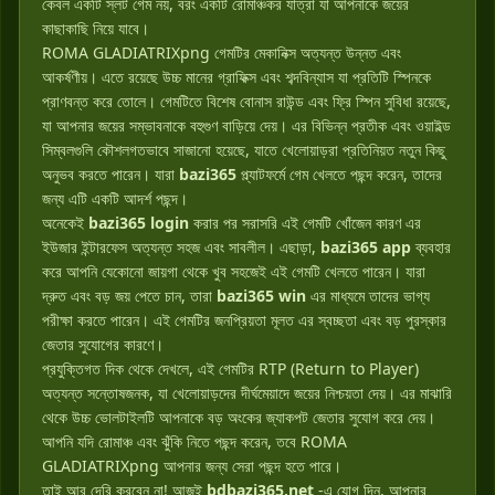
কেবল একটি স্লট গেম নয়, বরং একটি রোমাঞ্চকর যাত্রা যা আপনাকে জয়ের
কাছাকাছি নিয়ে যাবে।
ROMA GLADIATRIXpng গেমটির মেকানিক্স অত্যন্ত উন্নত এবং
আকর্ষণীয়। এতে রয়েছে উচ্চ মানের গ্রাফিক্স এবং শব্দবিন্যাস যা প্রতিটি স্পিনকে
প্রাণবন্ত করে তোলে। গেমটিতে বিশেষ বোনাস রাউন্ড এবং ফ্রি স্পিন সুবিধা রয়েছে,
যা আপনার জয়ের সম্ভাবনাকে বহুগুণ বাড়িয়ে দেয়। এর বিভিন্ন প্রতীক এবং ওয়াইল্ড
সিম্বলগুলি কৌশলগতভাবে সাজানো হয়েছে, যাতে খেলোয়াড়রা প্রতিনিয়ত নতুন কিছু
অনুভব করতে পারেন। যারা
bazi365
প্ল্যাটফর্মে গেম খেলতে পছন্দ করেন, তাদের
জন্য এটি একটি আদর্শ পছন্দ।
অনেকেই
bazi365 login
করার পর সরাসরি এই গেমটি খোঁজেন কারণ এর
ইউজার ইন্টারফেস অত্যন্ত সহজ এবং সাবলীল। এছাড়া,
bazi365 app
ব্যবহার
করে আপনি যেকোনো জায়গা থেকে খুব সহজেই এই গেমটি খেলতে পারেন। যারা
দ্রুত এবং বড় জয় পেতে চান, তারা
bazi365 win
এর মাধ্যমে তাদের ভাগ্য
পরীক্ষা করতে পারেন। এই গেমটির জনপ্রিয়তা মূলত এর স্বচ্ছতা এবং বড় পুরস্কার
জেতার সুযোগের কারণে।
প্রযুক্তিগত দিক থেকে দেখলে, এই গেমটির RTP (Return to Player)
অত্যন্ত সন্তোষজনক, যা খেলোয়াড়দের দীর্ঘমেয়াদে জয়ের নিশ্চয়তা দেয়। এর মাঝারি
থেকে উচ্চ ভোলটাইলটি আপনাকে বড় অংকের জ্যাকপট জেতার সুযোগ করে দেয়।
আপনি যদি রোমাঞ্চ এবং ঝুঁকি নিতে পছন্দ করেন, তবে ROMA
GLADIATRIXpng আপনার জন্য সেরা পছন্দ হতে পারে।
তাই আর দেরি করবেন না! আজই
bdbazi365.net
-এ যোগ দিন, আপনার