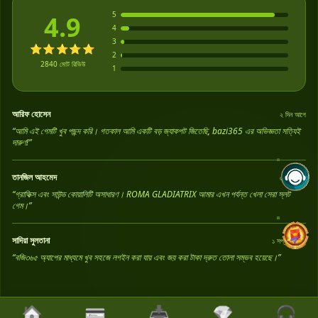
5
4.9
4
3
⭐⭐⭐⭐⭐
2
2840 মোট রিভিউ
1
আরিফ হোসেন
২ দিন আগে
“আমি এই গেমটি খুব পছন্দ করি। গতকাল আমি একটি বড় জ্যাকপট জিতেছি, bazi365 এর অভিজ্ঞতা সত্যিই
দারুণ!”
তানজিল আহমেদ
৫ দিন আগে
“গ্রাফিক্স এবং সাউন্ড কোয়ালিটি অসাধারণ। ROMA GLADIATRIX আমার এখন পর্যন্ত খেলা সেরা স্লট
গেম।”
সাদিয়া সুলতানা
১ সপ্তাহ আগে
“বজি৩৬৫ অ্যাপের মাধ্যমে খুব সহজে লগইন করা যায় এবং জয় করা টাকা দ্রুত তোলা সম্ভব হয়েছে।”
🏠
💳
📥
💎
🎧