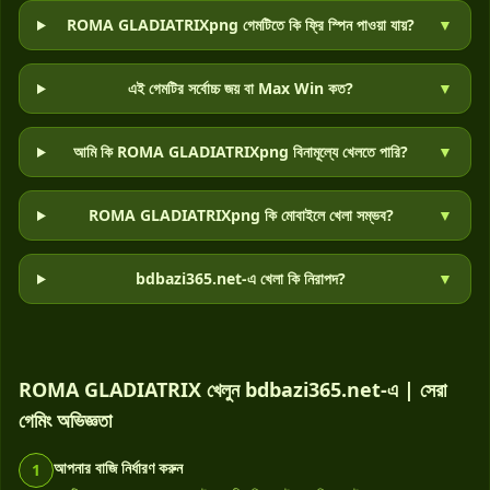
ROMA GLADIATRIXpng গেমটিতে কি ফ্রি স্পিন পাওয়া যায়?
▼
এই গেমটির সর্বোচ্চ জয় বা Max Win কত?
▼
আমি কি ROMA GLADIATRIXpng বিনামূল্যে খেলতে পারি?
▼
ROMA GLADIATRIXpng কি মোবাইলে খেলা সম্ভব?
▼
bdbazi365.net-এ খেলা কি নিরাপদ?
▼
ROMA GLADIATRIX খেলুন bdbazi365.net-এ | সেরা
গেমিং অভিজ্ঞতা
আপনার বাজি নির্ধারণ করুন
1