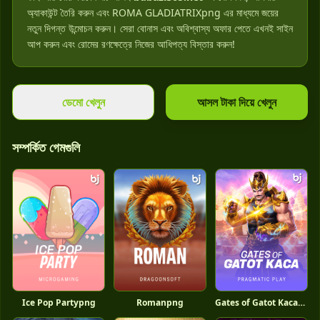
অ্যাকাউন্ট তৈরি করুন এবং ROMA GLADIATRIXpng এর মাধ্যমে জয়ের
নতুন দিগন্ত উন্মোচন করুন। সেরা বোনাস এবং অবিশ্বাস্য অফার পেতে এখনই সাইন
আপ করুন এবং রোমের রণক্ষেত্রে নিজের আধিপত্য বিস্তার করুন!
ডেমো খেলুন
আসল টাকা দিয়ে খেলুন
সম্পর্কিত গেমগুলি
Ice Pop Partypng
Romanpng
Gates of Gatot Kacapng