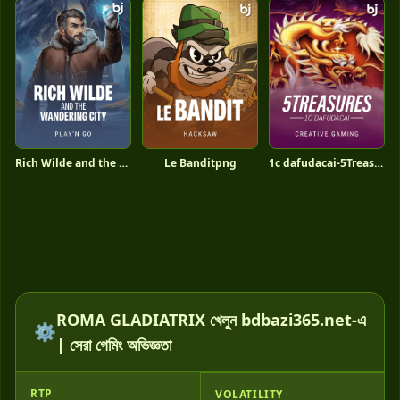
Rich Wilde and the Wandering Citypng
Le Banditpng
1c dafudacai-5Treasurespng
ROMA GLADIATRIX খেলুন bdbazi365.net-এ
⚙️
| সেরা গেমিং অভিজ্ঞতা
RTP
VOLATILITY