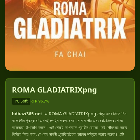
▶
ROMA GLADIATRIXpng
PG Soft
RTP 96.7%
bdbazi365.net
-এ ROMA GLADIATRIXpng খেলুন এবং জিতে নিন
আকর্ষণীয় পুরস্কার! এখনই লগইন করুন, সেরা বোনাস পান এবং রোমাঞ্চকর গেমিং
অভিজ্ঞতা উপভোগ করুন। এই গেমটি আপনাকে প্রাচীন রোমের সেই গৌরবময় সময়ে
ফিরিয়ে নিয়ে যাবে, যেখানে সাহসী গ্ল্যাডিয়েটররা তাদের শক্তির লড়াই লড়ত। এটি