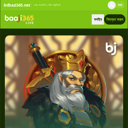
bdbazi365.net
সেরা অনলাইন গেমিং প্ল্যাটফর্ম
ভাষা
লগইন
নিবন্ধন করুন