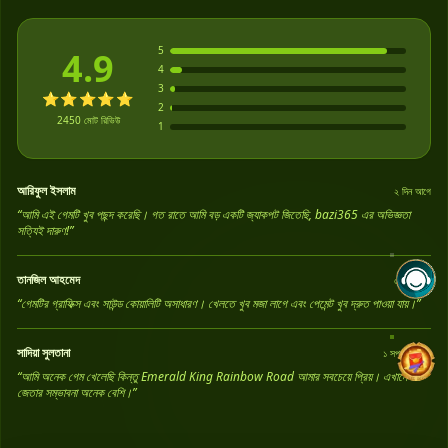
5
4.9
4
3
⭐⭐⭐⭐⭐
2
2450 মোট রিভিউ
1
আরিফুল ইসলাম
২ দিন আগে
“আমি এই গেমটি খুব পছন্দ করেছি। গত রাতে আমি বড় একটি জ্যাকপট জিতেছি, bazi365 এর অভিজ্ঞতা
সত্যিই দারুণ!”
তানজিল আহমেদ
৫ দিন আগে
“গেমটির গ্রাফিক্স এবং সাউন্ড কোয়ালিটি অসাধারণ। খেলতে খুব মজা লাগে এবং পেমেন্ট খুব দ্রুত পাওয়া যায়।”
সাদিয়া সুলতানা
১ সপ্তাহ আগে
“আমি অনেক গেম খেলেছি কিন্তু Emerald King Rainbow Road আমার সবচেয়ে প্রিয়। এখানে
জেতার সম্ভাবনা অনেক বেশি।”