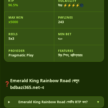
RTP
VOLATILITY
96.5%
উচ্চ ⚡⚡⚡⚡🌑
MAX WIN
PAYLINES
x5000
243
REELS
MIN BET
5x3
৳১০
PROVIDER
FEATURES
Pragmatic Play
ফ্রি স্পিন, মাল্টিপ্লায়ার
Emerald King Rainbow Road খেলুন
❓
bdbazi365.net-এ
Emerald King Rainbow Road গেমটির RTP কত?
▼