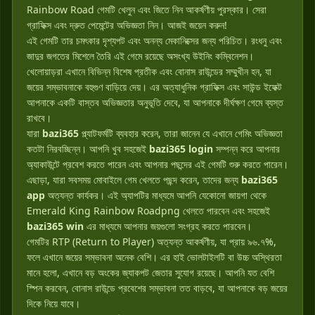
Rainbow Road গেমটি খেলুন এবং জিতে নিন আকর্ষণীয় পুরস্কার। সেরা
গ্রাফিক্স এবং দ্রুত পেমেন্টের অভিজ্ঞতা নিন। আজই জয়েন করুন!
এই গেমটি তার চমৎকার দৃশ্যপট এবং অনন্য মেকানিক্সের জন্য পরিচিত। রংধনু এবং
জাদুর জগতের মিশেলে তৈরি এই গেমে রয়েছে অসংখ্য উইনিং কম্বিনেশন।
খেলোয়াড়রা এখানে বিভিন্ন বিশেষ প্রতীক এবং বোনাস রাউন্ডের সম্মুখীন হন, যা
জয়ের সম্ভাবনাকে বহুগুণ বাড়িয়ে দেয়। এর অত্যাধুনিক গ্রাফিক্স এবং সাউন্ড ইফেক্ট
আপনাকে একটি বাস্তব অভিজ্ঞতার অনুভূতি দেবে, যা আপনাকে দীর্ঘক্ষণ গেমে ব্যস্ত
রাখবে।
যারা
bazi365
প্ল্যাটফর্মটি ব্যবহার করেন, তারা জানেন যে এখানে গেমিং অভিজ্ঞতা
কতটা নিরবচ্ছিন্ন। আপনি খুব সহজেই
bazi365 login
সম্পন্ন করে আপনার
অ্যাকাউন্টে প্রবেশ করতে পারেন এবং আপনার পছন্দের এই গেমটি শুরু করতে পারেন।
এছাড়া, যারা সবসময় মোবাইলে গেম খেলতে পছন্দ করেন, তাদের জন্য
bazi365
app
অত্যন্ত কার্যকর। এই অ্যাপটির মাধ্যমে আপনি যেকোনো জায়গা থেকে
Emerald King Rainbow Roadpng খেলতে পারবেন এবং সহজেই
bazi365 win
এর মাধ্যমে আপনার জয়গুলো সংগ্রহ করতে পারবেন।
গেমটির RTP (Return to Player) অত্যন্ত আকর্ষণীয়, যা প্রায় ৯৬.৭%,
ফলে এখানে জয়ের সম্ভাবনা অনেক বেশি। এর হাই ভোলটাইলটি বা উচ্চ অস্থিরতা
মানে হলো, এখানে বড় অংকের জ্যাকপট জেতার সুযোগ রয়েছে। আপনি যত বেশি
স্পিন করবেন, বোনাস রাউন্ডে প্রবেশের সম্ভাবনা তত বাড়বে, যা আপনাকে বড় জয়ের
দিকে নিয়ে যাবে।