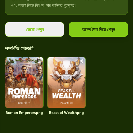
এবং আজই জিতে নিন আপনার কাঙ্ক্ষিত পুরস্কার!
ডেমো খেলুন
আসল টাকা দিয়ে খেলুন
সম্পর্কিত গেমগুলি
Roman Emperorspng
Beast of Wealthpng