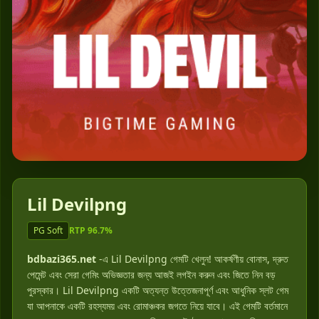
▶
Lil Devilpng
PG Soft
RTP 96.7%
bdbazi365.net
-এ Lil Devilpng গেমটি খেলুন! আকর্ষণীয় বোনাস, দ্রুত
পেমেন্ট এবং সেরা গেমিং অভিজ্ঞতার জন্য আজই লগইন করুন এবং জিতে নিন বড়
পুরস্কার। Lil Devilpng একটি অত্যন্ত উত্তেজনাপূর্ণ এবং আধুনিক স্লট গেম
যা আপনাকে একটি রহস্যময় এবং রোমাঞ্চকর জগতে নিয়ে যাবে। এই গেমটি বর্তমানে