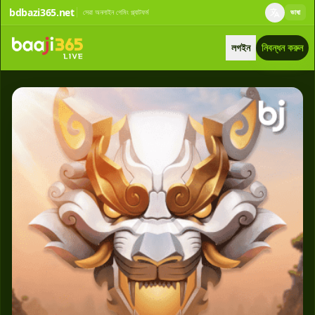
bdbazi365.net
সেরা অনলাইন গেমিং প্ল্যাটফর্ম
ভাষা
লগইন
নিবন্ধন করুন