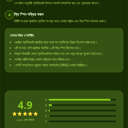
পে-লাইন অনুযায়ী প্রতীকগুলি মিললে আপনি তাৎক্ষণিক জয় এবং পুরস্কার পাবেন।
ফ্রি স্পিন সক্রিয় করুন
4
নির্দিষ্ট সংখ্যক স্ক্যাটার প্রতীক সংগ্রহ করে বোনাস রাউন্ড এবং ফ্রি স্পিন আনলক করুন।
গেমের নিয়ম ও বৈশিষ্ট্য
ওয়াইল্ড প্রতীকগুলি স্ক্যাটার ছাড়া অন্য সব প্রতীকের বিকল্প হিসেবে কাজ করে।
৩টি বা তার বেশি স্ক্যাটার প্রতীক ১০টি ফ্রি স্পিন ট্রিগার করে।
টাম্বল ফিচারটি জেতা প্রতীকগুলিকে সরিয়ে দেয় এবং নতুন জয়ের সুযোগ তৈরি করে।
সর্বোচ্চ মাল্টিপ্লায়ার বোনাস রাউন্ডের সময় সক্রিয় হয়।
গেমটি সম্পূর্ণভাবে র‍্যান্ডম নম্বর জেনারেটর (RNG) দ্বারা নিয়ন্ত্রিত।
5
4.9
4
3
⭐⭐⭐⭐⭐
2
২,৪৫০ মোট রিভিউ
1