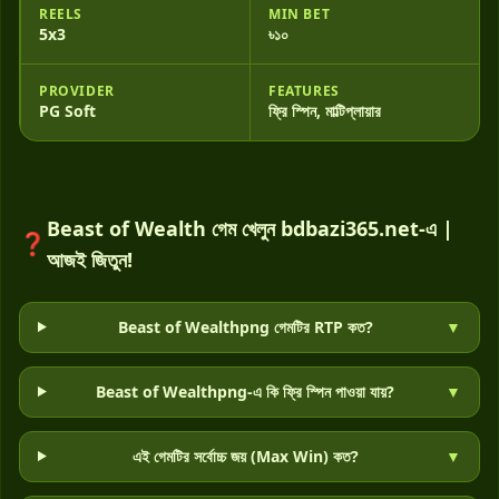
REELS
MIN BET
5x3
৳১০
PROVIDER
FEATURES
PG Soft
ফ্রি স্পিন, মাল্টিপ্লায়ার
Beast of Wealth গেম খেলুন bdbazi365.net-এ |
❓
আজই জিতুন!
Beast of Wealthpng গেমটির RTP কত?
▼
Beast of Wealthpng-এ কি ফ্রি স্পিন পাওয়া যায়?
▼
এই গেমটির সর্বোচ্চ জয় (Max Win) কত?
▼