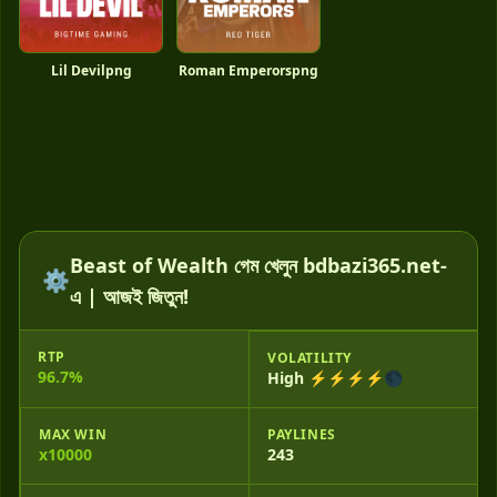
Lil Devilpng
Roman Emperorspng
Beast of Wealth গেম খেলুন bdbazi365.net-
⚙️
এ | আজই জিতুন!
RTP
VOLATILITY
96.7%
High ⚡⚡⚡⚡🌑
MAX WIN
PAYLINES
x10000
243