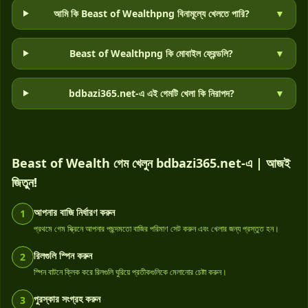
আমি কি Beast of Wealthpng বিনামূল্যে খেলতে পারি?
▼
Beast of Wealthpng কি মোবাইল ফ্রেন্ডলি?
▼
bdbazi365.net-এ এই গেমটি খেলা কি নিরাপদ?
▼
Beast of Wealth গেম খেলুন bdbazi365.net-এ | আজই
জিতুন!
আপনার বাজি নির্ধারণ করুন
1
প্রথমে গেম স্ক্রিনে আপনার পছন্দমতো বাজির পরিমাণ সেট করুন এবং খেলার জন্য প্রস্তুত হন।
রিলগুলি স্পিন করুন
2
স্পিন বাটনে ক্লিক করে রিলগুলি ঘুরিয়ে প্রতীকগুলিকে মেলানোর চেষ্টা করুন।
পুরস্কার সংগ্রহ করুন
3